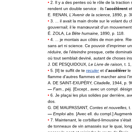
•
2
.
Il
y
a
des
pentes
où
le
rôle
de
la
traction
rendent
un
double
service
:
ils
l
'
accélèrent
e
E
.
RENAN
,
L
'
Avenir
de
la
science
,
1890
,
p
.
3
•
3
. ...
il
avait
la
main
droite
sur
le
volant
du
c
gouvernail
;
il
le
manœuvrait
d
'
un
mouvement
É
.
ZOLA
,
La
Bête
humaine
,
1890
,
p
.
118
.
•
4
. ...
je
montais
aux
côtés
de
mon
père
.
Rie
sans
art
ni
science
.
Ce
pouvoir
d
'
imprimer
un
réduire
,
de
l
'
éteindre
presque
,
cette
dominati
où
tout
semblait
deviné
,
autant
de
choses
in
J
.
DE
PESQUIDOUX
,
Le
Livre
de
raison
,
t
.
1
•
5
. [
Il
]
te
suffit
de
te
reculer
et
d
'
accélérer
le
flamme
d
'
autres
flammes
et
marcher
ainsi
l
'
i
A
.
DE
SAINT
-
EXUPÉRY
,
Citadelle
,
1944
,
p
.
9
—
Fam
.,
péj
.
[
Except
.,
avec
un
compl
.
désig
•
6
.
Je
plaçai
les
plus
solides
par
derrière
,
av
dos
.
G
.
DE
MAUPASSANT
,
Contes
et
nouvelles
,
t
—
Emploi
abs
.
[
Avec
ell
.
du
compl
.]
Augment
•
7
.
Maintenant
,
le
corbillard
-
limousine
s
'
était
de
tonneaux
de
vin
amassés
sur
le
quai
,
long