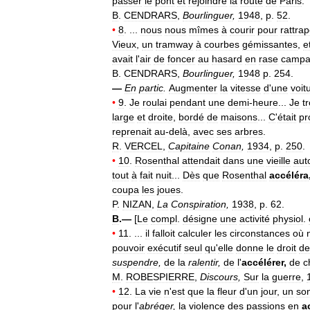
passer
le
pont
et
rejoindre
la
route
de
Paris
.
B
.
CENDRARS
,
Bourlinguer
,
1948
,
p
.
52
.
•
8
. ...
nous
nous
mîmes
à
courir
pour
rattrap
Vieux
,
un
tramway
à
courbes
gémissantes
,
e
avait
l
'
air
de
foncer
au
hasard
en
rase
campa
B
.
CENDRARS
,
Bourlinguer
,
1948
p
.
254
.
—
En
partic
.
Augmenter
la
vitesse
d
'
une
voit
•
9
.
Je
roulai
pendant
une
demi
-
heure
...
Je
t
large
et
droite
,
bordé
de
maisons
...
C
'
était
pr
reprenait
au
-
delà
,
avec
ses
arbres
.
R
.
VERCEL
,
Capitaine
Conan
,
1934
,
p
.
250
.
•
10
.
Rosenthal
attendait
dans
une
vieille
aut
tout
à
fait
nuit
...
Dès
que
Rosenthal
accéléra
coupa
les
joues
.
P
.
NIZAN
,
La
Conspiration
,
1938
,
p
.
62
.
B
.—
[
Le
compl
.
désigne
une
activité
physiol
.
•
11
. ...
il
falloit
calculer
les
circonstances
où
pouvoir
exécutif
seul
qu
'
elle
donne
le
droit
de
suspendre
,
de
la
ralentir
,
de
l
'
accélérer
,
de
c
M
.
ROBESPIERRE
,
Discours
,
Sur
la
guerre
,
•
12
.
La
vie
n
'
est
que
la
fleur
d
'
un
jour
,
un
so
pour
l
'
abréger
,
la
violence
des
passions
en
a