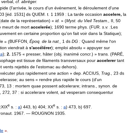
verbal
,
cf
.
abréger
.
apide
(
l
'
arrivée
,
le
cours
d
'
un
événement
,
le
déroulement
d
'
une
03
[
éd
.
1531
]
ds
QUEM
.
t
.
1
1959
:
La
tarde
occasion
accelere
,
la
(
date
de
la
représentation
) «
id
.
» (
Myst
.
du
Vieil
Testam
.,
II
,
50
e
meurt
de
mort
accelerée
);
1690
terme
phys
. (
FUR
.
s
.
v
.
:
Les
uvement
en
certaine
proportion
qu
'
on
fait
voir
dans
la
Statique
);
de
» (
BUFFON
,
Époq
.
de
la
nat
.,
1
ds
DG
:
Quand
même
l
'
on
tion
viendrait
à
s
'
accélérer
);
emploi
absolu
«
appuyer
sur
ra
);
2
.
1575
«
presser
,
hâter
(
obj
.
inanimé
concr
.) »
trans
. (
PARÉ
,
ophage
est
tissue
de
filaments
transversaux
pour
accelerer
tant
t
vents
rejettés
de
l
'
estomac
au
dehors
).
exécuter
plus
rapidement
une
action
»
dep
.
ACCIUS
,
Trag
.,
23
ds
elerasse
;
au
sens
«
rendre
plus
rapide
le
cours
(
d
'
un
73
,
13
:
mortem
quae
possent
adcelerare
;
intrans
.,
synon
.
de
,
272
,
37
:
si
accelerare
volent
,
ad
vesperam
consequentur
e
e
:
XIX
s
.
:
a
)
443
,
b
)
404
;
XX
s
.
:
a
)
473
,
b
)
697
.
ronaut
.
1967
. —
ROUGNON
1935
.
de
».