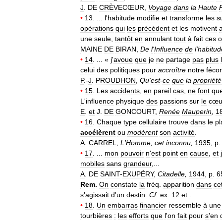
J
.
DE
CRÈVECŒUR
,
Voyage
dans
la
Haute
•
13
. ...
l
'
habitude
modifie
et
transforme
les
s
opérations
qui
les
précèdent
et
les
motivent
une
seule
,
tantôt
en
annulant
tout
à
fait
ces
o
MAINE
DE
BIRAN
,
De
l
'
Influence
de
l
'
habitud
•
14
. ... «
j
'
avoue
que
je
ne
partage
pas
plus
celui
des
politiques
pour
accroître
notre
féco
P
.-
J
.
PROUDHON
,
Qu
'
est
-
ce
que
la
propriété
•
15
.
Les
accidents
,
en
pareil
cas
,
ne
font
qu
L
'
influence
physique
des
passions
sur
le
cœu
E
.
et
J
.
DE
GONCOURT
,
Renée
Mauperin
,
1
•
16
.
Chaque
type
cellulaire
trouve
dans
le
p
accélèrent
ou
modèrent
son
activité
.
A
.
CARREL
,
L
'
Homme
,
cet
inconnu
,
1935
,
p
•
17
. ...
mon
pouvoir
n
'
est
point
en
cause
,
et
mobiles
sans
grandeur
,...
A
.
DE
SAINT
-
EXUPÉRY
,
Citadelle
,
1944
,
p
.
6
Rem
.
On
constate
la
fréq
.
apparition
dans
ce
s
'
agissait
d
'
un
destin
.
Cf
.
ex
.
12
et
:
•
18
.
Un
embarras
financier
ressemble
à
une
tourbières
:
les
efforts
que
l
'
on
fait
pour
s
'
en