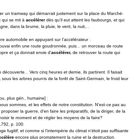
er
un
tramway
qui
démarrait
justement
sur
la
place
du
Marché
-
t
qui
se
mit
à
accélérer
dès
qu
'
il
eut
atteint
les
faubourgs
,
et
qui
gne
,
dans
la
brume
,
la
pluie
,
le
vent
,
la
nuit
,...
ure
automobile
en
appuyant
sur
l
'
accélérateur
:
rouvai
enfin
une
route
goudronnée
,
puis
...
un
morceau
de
route
opre
et
ça
donnait
envie
d
'
accélérer
,
de
retrouver
la
route
qui
o
découverte
...
Vers
cinq
heures
et
demie
,
ils
partirent
.
Il
faisait
,
sous
les
arbres
pourris
de
la
forêt
de
Saint
-
Germain
,
le
froid
leur
ou
,
plus
gén
.,
humaine
]
:
nous
sommes
,
et
les
effets
de
notre
constitution
.
N
'
est
-
ce
pas
au
proposer
la
guerre
,
d
'
en
faire
les
préparatifs
,
de
la
diriger
,
de
la
hoisir
le
moment
et
de
régler
les
moyens
de
la
faire
?
1792
,
p
.
100
.
nge
fugitif
;
et
comme
si
l
'
intempérie
du
climat
n
'
étoit
pas
suffisante
ccélère
encore
plus
promptement
la
ruine
et
la
destruction
.