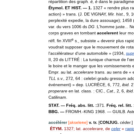
répartition
des
graph
.
é
,
è
dans
le
paradigme
Étymol
.
ET
HIST
. —
1
.
1327
«
rendre
plus
r
action
) »
trans
. (
J
.
DE
VIGNAY
,
Mir
.
hist
.,
9
,
1
perplexité
expedie
,
la
dure
assouage
);
1458
var
.
du
vers
1006
ds
DG
:
L
'
homme
juste
...
N
corps
graves
en
tombant
accelerent
leur
mo
e
réfl
.
fin
XVIII
s
.,
subsiste
«
devenir
plus
rapi
voudrait
supposer
que
le
mouvement
de
rota
l
'
accélérateur
d
'
une
automobile
» (
1934
,
sup
II
,
20
ds
LITTRÉ
:
La
tunique
charnue
de
l
'
œs
le
boire
et
le
manger
que
les
vomissements
e
Empr
.
au
lat
.
accelerare
trans
.
au
sens
de
«
TLL
s
.
v
.,
272
,
64
:
celebri
gradu
gressum
adc
événement
) »
dep
.
LUCRÈCE
,
6
,
772
,
ibid
.
2
properare
en
lat
.
class
.
:
CIC
.,
Cat
.,
2
,
6
,
ibid
.
Catilinam
.
STAT
. —
Fréq
.
abs
.
litt
.
:
371
.
Fréq
.
rel
.
litt
.
BBG
. —
FROMH
.-
KING
1968
. —
GUILB
.
Ast
accélérer
[
akseleʀe
]
v
.
tr
.
[
CONJUG
.
céder
.
]
ÉTYM
.
1327
;
lat
.
accelerare
,
de
celer
«
rapi