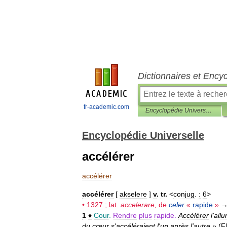
Dictionnaires et Ency
fr-academic.com
Encyclopédie Universelle
Encyclopédie Universelle
accélérer
accélérer
accélérer
[
akselere
]
v
.
tr
.
<
conjug
.
:
6
>
•
1327
;
lat
.
accelerare
,
de
celer
«
rapide
»
1
♦
Cour
.
Rendre
plus
rapide
.
Accélérer
l
'
allu
du
cœur
s
'
accéléraient
l
'
un
après
l
'
autre
»
(
F