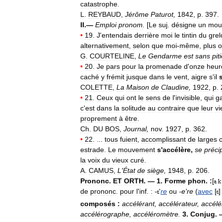
catastrophe
.
L
.
REYBAUD
,
Jérôme
Paturot
,
1842
,
p
.
397
.
II
.—
Emploi
pronom
.
[
Le
suj
.
désigne
un
mou
•
19
.
J
'
entendais
derrière
moi
le
tintin
du
grel
alternativement
,
selon
que
moi
-
même
,
plus
o
G
.
COURTELINE
,
Le
Gendarme
est
sans
pit
•
20
.
Je
pars
pour
la
promenade
d
'
onze
heur
caché
y
frémit
jusque
dans
le
vent
,
aigre
s
'
il
COLETTE
,
La
Maison
de
Claudine
,
1922
,
p
.
•
21
.
Ceux
qui
ont
le
sens
de
l
'
invisible
,
qui
g
c
'
est
dans
la
solitude
au
contraire
que
leur
vi
proprement
à
être
.
Ch
.
DU
BOS
,
Journal
,
nov
.
1927
,
p
.
362
.
•
22
. ...
tous
fuient
,
accomplissant
de
larges
estrade
.
Le
mouvement
s
'
accélère
,
se
précip
la
voix
du
vieux
curé
.
A
.
CAMUS
,
L
'
État
de
siège
,
1948
,
p
.
206
.
Prononc
.
ET
ORTH
. —
1
.
Forme
phon
.
:
[
de
prononc
.
pour
l
'
inf
.
:
-
'
re
ou
-
e
'
re
(
avec
[
composés
:
accélérant
,
accélérateur
,
accélér
accélérographe
,
accéléromètre
.
3
.
Conjug
.