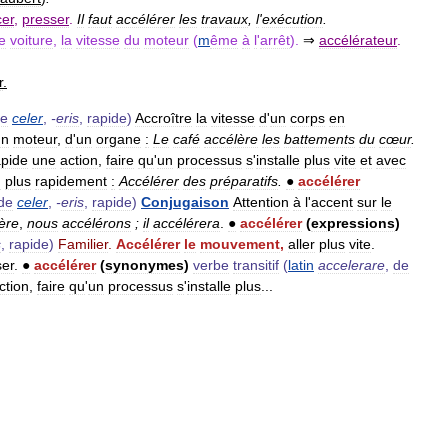
er
,
presser
.
Il
faut
accélérer
les
travaux
,
l
'
exécution
.
e
voiture
,
la
vitesse
du
moteur
(
m
ême
à
l
'
arrêt
).
⇒
accélérateur
.
r
.
e
celer
,
-
eris
,
rapide
)
Accroître
la
vitesse
d
'
un
corps
en
un
moteur
,
d
'
un
organe
:
Le
café
accélère
les
battements
du
cœur
.
apide
une
action
,
faire
qu
'
un
processus
s
'
installe
plus
vite
et
avec
u
plus
rapidement
:
Accélérer
des
préparatifs
.
●
accélérer
de
celer
,
-
eris
,
rapide
)
Conjugaison
Attention
à
l
'
accent
sur
le
ère
,
nous
accélérons
;
il
accélérera
.
●
accélérer
(
expressions
)
s
,
rapide
)
Familier
.
Accélérer
le
mouvement
,
aller
plus
vite
.
ser
.
●
accélérer
(
synonymes
)
verbe
transitif
(
latin
accelerare
,
de
ction
,
faire
qu
'
un
processus
s
'
installe
plus
...