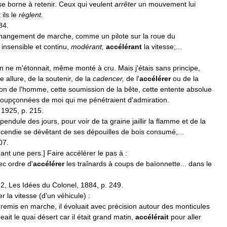
se
borne
à
retenir
.
Ceux
qui
veulent
arrêter
un
mouvement
lui
t
ils
le
règlent
.
84
.
hangement
de
marche
,
comme
un
pilote
sur
la
roue
du
insensible
et
continu
,
modérant
,
accélérant
la
vitesse
;...
n
ne
m
'
étonnait
,
même
monté
à
cru
.
Mais
j
'
étais
sans
principe
,
e
allure
,
de
la
soutenir
,
de
la
cadencer
,
de
l
'
accélérer
ou
de
la
on
de
l
'
homme
,
cette
soumission
de
la
bête
,
cette
entente
absolue
soupçonnées
de
moi
qui
me
pénétraient
d
'
admiration
.
,
1925
,
p
.
215
.
pendule
des
jours
,
pour
voir
de
ta
graine
jaillir
la
flamme
et
de
la
ncendie
se
dévêtant
de
ses
dépouilles
de
bois
consumé
,...
07
.
nant
une
pers
.]
Faire
accélérer
le
pas
à
:
ec
ordre
d
'
accélérer
les
traînards
à
coups
de
baïonnette
...
dans
le
.
2
,
Les
Idées
du
Colonel
,
1884
,
p
.
249
.
er
la
vitesse
(
d
'
un
véhicule
)
:
remis
en
marche
,
il
évoluait
avec
précision
autour
des
monticules
eait
le
quai
désert
car
il
était
grand
matin
,
accélérait
pour
aller