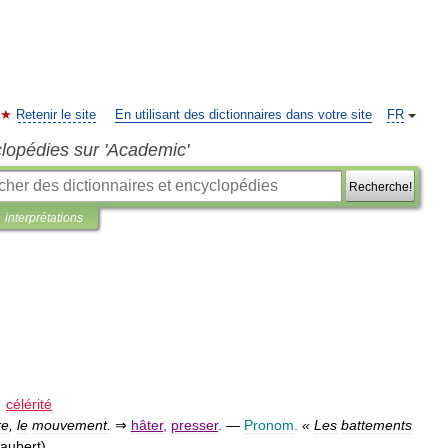
Retenir le site
En utilisant des dictionnaires dans votre site
FR
clopédies sur 'Academic'
Recherche!
interprétations
→
célérité
re
,
le
mouvement
.
⇒
hâter
,
presser
.
—
Pronom
.
«
Les
battements
laubert
)
.