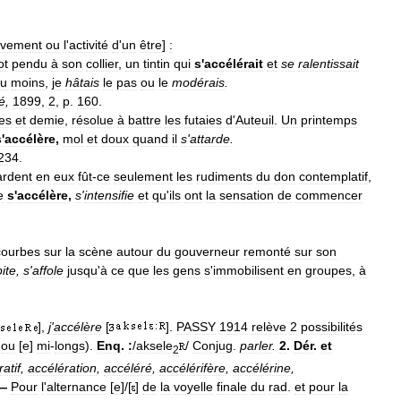
vement
ou
l
'
activité
d
'
un
être
]
:
ot
pendu
à
son
collier
,
un
tintin
qui
s
'
accélérait
et
se
ralentissait
u
moins
,
je
hâtais
le
pas
ou
le
modérais
.
ié
,
1899
,
2
,
p
.
160
.
es
et
demie
,
résolue
à
battre
les
futaies
d
'
Auteuil
.
Un
printemps
s
'
accélère
,
mol
et
doux
quand
il
s
'
attarde
.
234
.
ardent
en
eux
fût
-
ce
seulement
les
rudiments
du
don
contemplatif
,
e
s
'
accélère
,
s
'
intensifie
et
qu
'
ils
ont
la
sensation
de
commencer
courbes
sur
la
scène
autour
du
gouverneur
remonté
sur
son
ite
,
s
'
affole
jusqu
'
à
ce
que
les
gens
s
'
immobilisent
en
groupes
,
à
],
j
'
accélère
[
].
PASSY
1914
relève
2
possibilités
]
ou
[
e
]
mi
-
longs
).
Enq
.
:
/
aksele
/
Conjug
.
parler
.
2
.
Dér
.
et
2
atif
,
accélération
,
accéléré
,
accélérifère
,
accélérine
,
 —
Pour
l
'
alternance
[
e
]/[
]
de
la
voyelle
finale
du
rad
.
et
pour
la