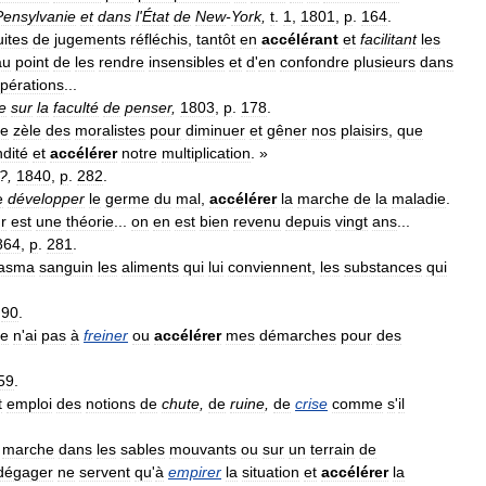
Pensylvanie
et
dans
l
'
État
de
New
-
York
,
t
.
1
,
1801
,
p
.
164
.
uites
de
jugements
réfléchis
,
tantôt
en
accélérant
et
facilitant
les
au
point
de
les
rendre
insensibles
et
d
'
en
confondre
plusieurs
dans
pérations
...
e
sur
la
faculté
de
penser
,
1803
,
p
.
178
.
le
zèle
des
moralistes
pour
diminuer
et
gêner
nos
plaisirs
,
que
ndité
et
accélérer
notre
multiplication
. »
?,
1840
,
p
.
282
.
e
développer
le
germe
du
mal
,
accélérer
la
marche
de
la
maladie
.
r
est
une
théorie
...
on
en
est
bien
revenu
depuis
vingt
ans
...
864
,
p
.
281
.
lasma
sanguin
les
aliments
qui
lui
conviennent
,
les
substances
qui
.
90
.
je
n
'
ai
pas
à
freiner
ou
accélérer
mes
démarches
pour
des
59
.
t
emploi
des
notions
de
chute
,
de
ruine
,
de
crise
comme
s
'
il
marche
dans
les
sables
mouvants
ou
sur
un
terrain
de
dégager
ne
servent
qu
'
à
empirer
la
situation
et
accélérer
la