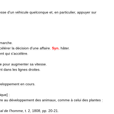
esse
d
'
un
véhicule
quelconque
et
,
en
particulier
,
appuyer
sur
marche
.
célérer
la
décision
d
'
une
affaire
.
Syn
.
hâter
.
nt
qui
s
'
accélère
.
e
pour
augmenter
sa
vitesse
.
nt
dans
les
lignes
droites
.
veloppement
en
cours
.
ique
]
:
re
au
développement
des
animaux
,
comme
à
celui
des
plantes
:
al
de
l
'
homme
,
t
.
2
,
1808
,
pp
.
20
-
21
.